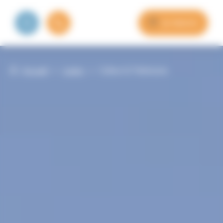
Panneau de gestion des cookies
Je réserve
Accueil
>
Loisirs
>
Culture & Patrimoine